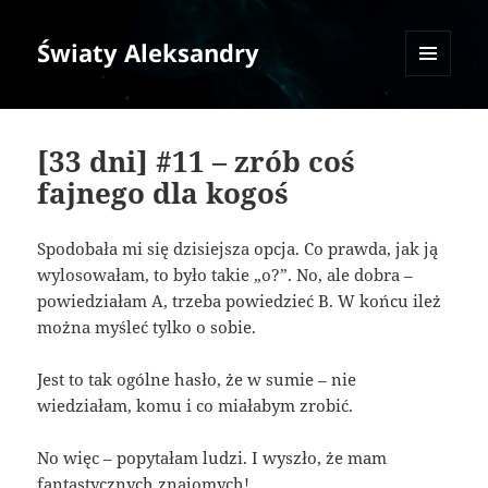
Światy Aleksandry
MENU
I
WIDGETY
[33 dni] #11 – zrób coś
fajnego dla kogoś
Spodobała mi się dzisiejsza opcja. Co prawda, jak ją
wylosowałam, to było takie „o?”. No, ale dobra –
powiedziałam A, trzeba powiedzieć B. W końcu ileż
można myśleć tylko o sobie.
Jest to tak ogólne hasło, że w sumie – nie
wiedziałam, komu i co miałabym zrobić.
No więc – popytałam ludzi. I wyszło, że mam
fantastycznych znajomych!