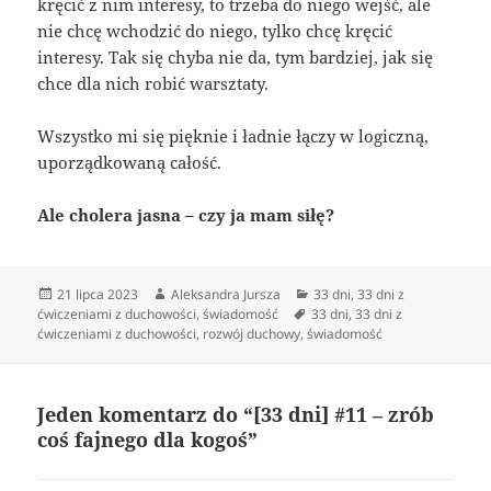
kręcić z nim interesy, to trzeba do niego wejść, ale
nie chcę wchodzić do niego, tylko chcę kręcić
interesy. Tak się chyba nie da, tym bardziej, jak się
chce dla nich robić warsztaty.
Wszystko mi się pięknie i ładnie łączy w logiczną,
uporządkowaną całość.
Ale cholera jasna – czy ja mam siłę?
Data
Autor
Kategorie
21 lipca 2023
Aleksandra Jursza
33 dni
,
33 dni z
publikacji
Tagi
ćwiczeniami z duchowości
,
świadomość
33 dni
,
33 dni z
ćwiczeniami z duchowości
,
rozwój duchowy
,
świadomość
Jeden komentarz do “[33 dni] #11 – zrób
coś fajnego dla kogoś”