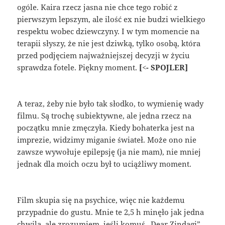
ogóle. Kaira rzecz jasna nie chce tego robić z
pierwszym lepszym, ale ilość ex nie budzi wielkiego
respektu wobec dziewczyny. I w tym momencie na
terapii słyszy, że nie jest dziwką, tylko osobą, która
przed podjęciem najważniejszej decyzji w życiu
sprawdza fotele. Piękny moment.
[<- SPOJLER]
A teraz, żeby nie było tak słodko, to wymienię wady
filmu. Są trochę subiektywne, ale jedna rzecz na
początku mnie zmęczyła. Kiedy bohaterka jest na
imprezie, widzimy miganie świateł. Może ono nie
zawsze wywołuje epilepsję (ja nie mam), nie mniej
jednak dla moich oczu był to uciążliwy moment.
Film skupia się na psychice, więc nie każdemu
przypadnie do gustu. Mnie te 2,5 h minęło jak jedna
chwila, ale zrozumiem, jeśli komuś „Dear Zindagi”