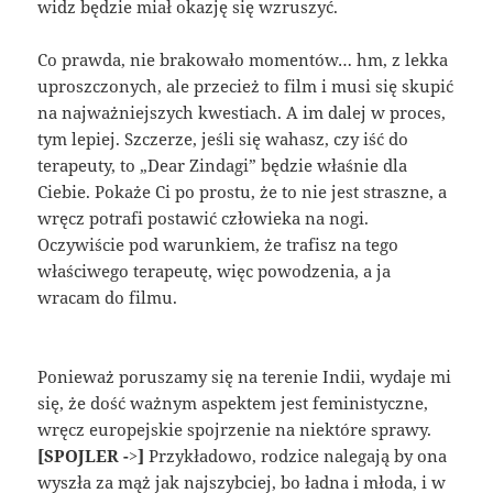
widz będzie miał okazję się wzruszyć.
Co prawda, nie brakowało momentów… hm, z lekka
uproszczonych, ale przecież to film i musi się skupić
na najważniejszych kwestiach. A im dalej w proces,
tym lepiej. Szczerze, jeśli się wahasz, czy iść do
terapeuty, to „Dear Zindagi” będzie właśnie dla
Ciebie. Pokaże Ci po prostu, że to nie jest straszne, a
wręcz potrafi postawić człowieka na nogi.
Oczywiście pod warunkiem, że trafisz na tego
właściwego terapeutę, więc powodzenia, a ja
wracam do filmu.
Ponieważ poruszamy się na terenie Indii, wydaje mi
się, że dość ważnym aspektem jest feministyczne,
wręcz europejskie spojrzenie na niektóre sprawy.
[SPOJLER ->]
Przykładowo, rodzice nalegają by ona
wyszła za mąż jak najszybciej, bo ładna i młoda, i w